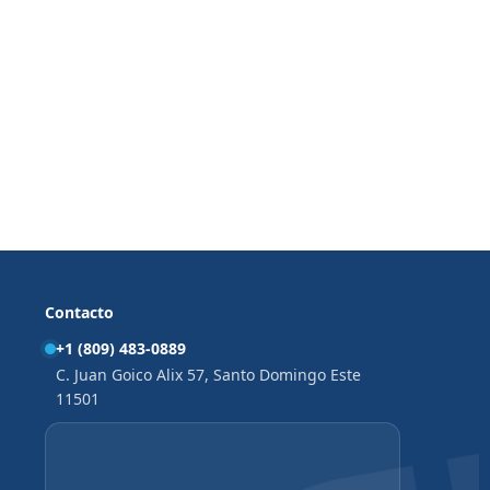
Contacto
+1 (809) 483-0889
C. Juan Goico Alix 57, Santo Domingo Este
11501