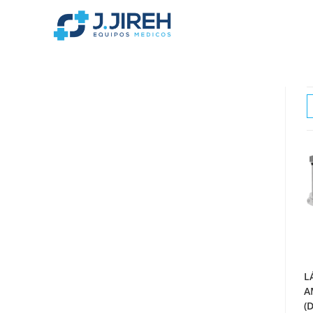
L
A
(