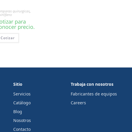
mparas quirurgicas
,
irófano
otizar para
onocer precio.
Cotizar
Sitio
Trabaja con nosotros
Servicios
Fabricantes de equipos
Catálogo
Careers
Blog
Nosotros
Contacto