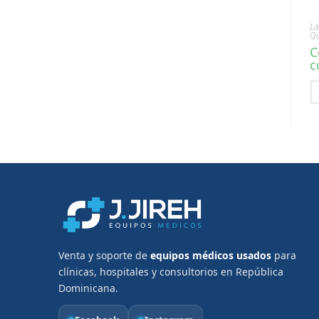
Lá
Qu
C
c
Venta y soporte de
equipos médicos usados
para
clínicas, hospitales y consultorios en República
Dominicana.