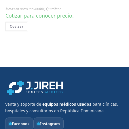
Mesas en acero inoxidable
,
Quirófano
Cotizar para conocer precio.
Cotizar
Venta y soporte de
equipos médicos usados
para clínicas,
hospitales y consultorios en República Dominicana.
Facebook
Instagram